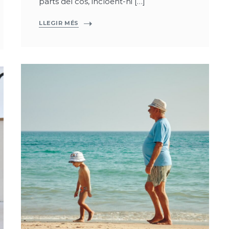
parts del cos, incloent-hi […]
LLEGIR MÉS