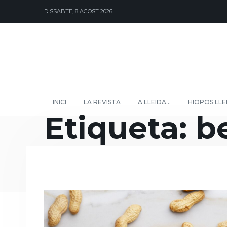
DISSABTE, 8 AGOST 2026
INICI
LA REVISTA
A LLEIDA…
HIOPOS LLE
Etiqueta:
b