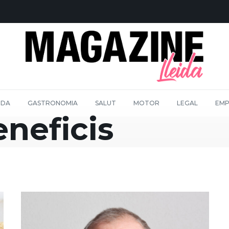
IDA
GASTRONOMIA
SALUT
MOTOR
LEGAL
EMP
eneficis