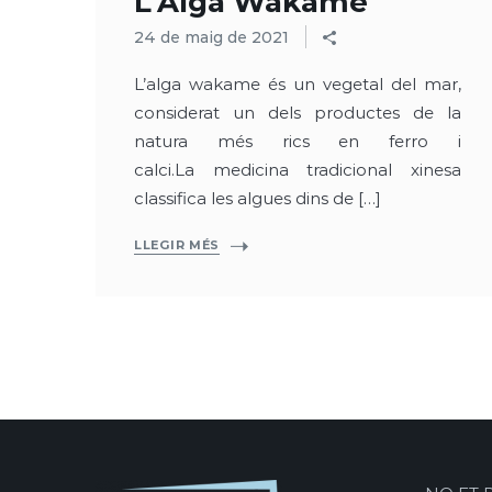
L’Alga Wakame
24 de maig de 2021
L’alga wakame és un vegetal del mar,
considerat un dels productes de la
natura més rics en ferro i
calci.La medicina tradicional xinesa
classifica les algues dins de […]
LLEGIR MÉS