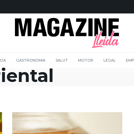
IDA
GASTRONOMIA
SALUT
MOTOR
LEGAL
EMP
iental