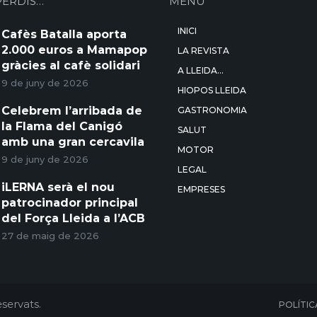
PERDIS…
MENÚ
INICI
Cafès Batalla aporta
2.000 euros a Mamapop
LA REVISTA
gràcies al cafè solidari
A LLEIDA…
9 de juny de 2026
HIOPOS LLEIDA
Celebrem l’arribada de
GASTRONOMIA
la Flama del Canigó
SALUT
amb una gran cercavila
MOTOR
9 de juny de 2026
LEGAL
iLERNA serà el nou
EMPRESES
patrocinador principal
del Força Lleida a l’ACB
27 de maig de 2026
servats.
POLÍTIC