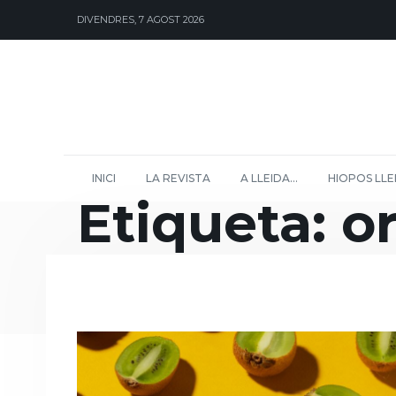
DIVENDRES, 7 AGOST 2026
INICI
LA REVISTA
A LLEIDA…
HIOPOS LLE
Etiqueta:
or