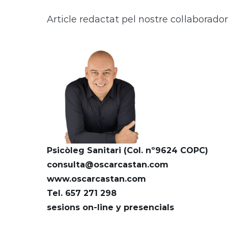
Article redactat pel nostre col·laborado
Psicòleg Sanitari (Col. nº9624 COPC)
consulta@oscarcastan.com
www.oscarcastan.com
Tel. 657 271 298
sesions on-line y presencials