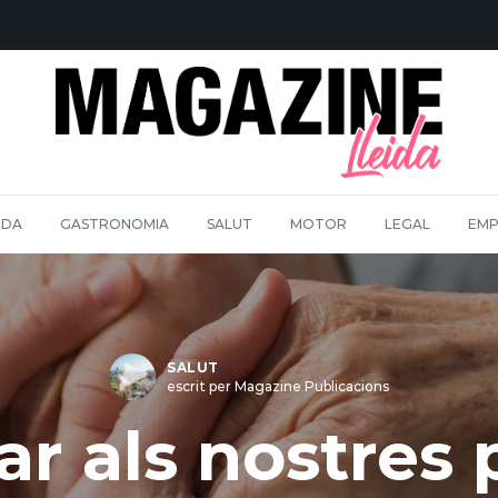
IDA
GASTRONOMIA
SALUT
MOTOR
LEGAL
EMP
SALUT
escrit per Magazine Publicacions
ar als nostres 