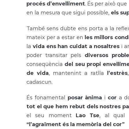
procés d’envelliment
. És per això que
en la mesura que sigui possible,
els su
També sens dubte ens porta a la refle
mateix per a estar en
les millors cond
la
vida ens han cuidat a nosaltres
i a
poder transitar pels
diversos probl
conseqüència
del seu propi envellim
de vida
, mantenint a ratlla
l’estrès
cadascun.
És fonamental
posar ànima
i
cor
a d
tot el que hem rebut dels nostres p
el seu moment
Lao Tse
, al qual 
“l’agraïment és la memòria del cor”