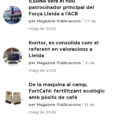
iLERNA serà el nou
patrocinador principal del
Força Lleida a l’ACB
per Magazine Publicacions
/
27 de
maig de 2026
Kontor, es consolida com el
referent en valoracions a
Lleida
per Magazine Publicacions
/
21 de
maig de 2026
De la màquina al camp,
FortCafé: fertilitzant ecològic
amb pòsits de cafè
per Magazine Publicacions
/
15 de
maig de 2026