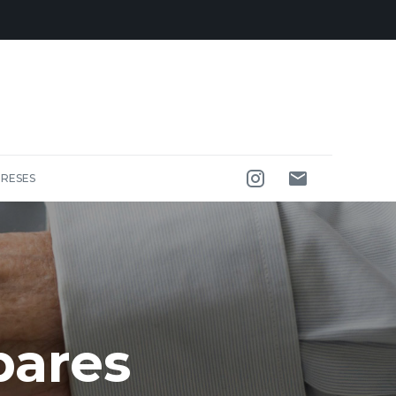
RESES
pares