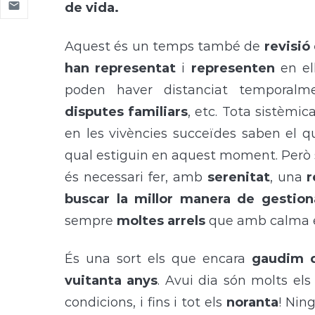
de vida.
Aquest és un temps també de
revisió
han representat
i
representen
en el
poden haver distanciat temporalm
disputes familiars
, etc. Tota sistèmic
en les vivències succeïdes saben el q
qual estiguin en aquest moment. Però 
és necessari fer, amb
serenitat
, una
r
buscar la millor manera de gestion
sempre
moltes arrels
que amb calma 
És una sort els que encara
gaudim d
vuitanta anys
. Avui dia són molts e
condicions, i fins i tot els
noranta
! Nin