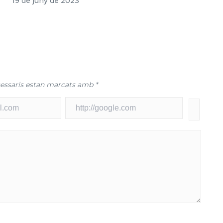
19 de juny de 2023
essaris estan marcats amb
*