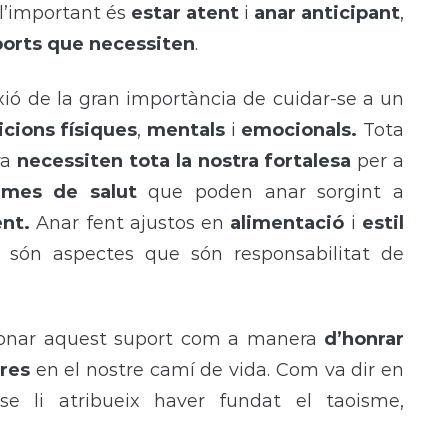
 l’important és
estar atent
i
anar anticipant
,
ports que necessiten
.
xió de la gran importància de cuidar-se a un
icions físiques
,
mentals
i
emocionals.
Tota
ra
necessiten tota la nostra fortalesa
per a
emes de salut
que poden anar sorgint a
ent.
Anar fent ajustos en
alimentació
i
estil
, són aspectes que són responsabilitat de
onar aquest suport com a manera
d’honrar
ares
en el nostre camí de vida. Com va dir en
se li atribueix haver fundat el taoisme,