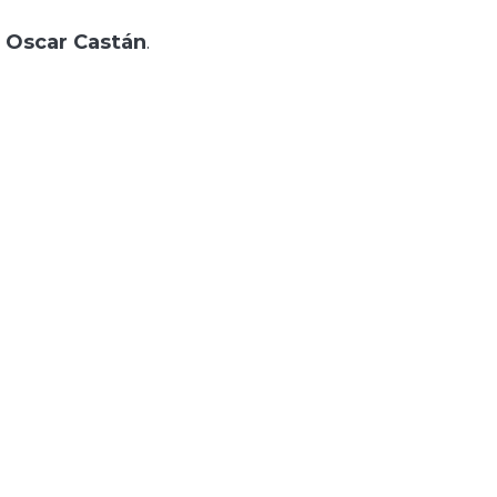
r
Oscar Castán
.