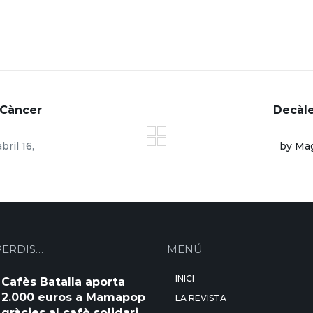
 Càncer
Decàle
abril 16,
by Ma
PERDIS…
MENÚ
INICI
Cafès Batalla aporta
2.000 euros a Mamapop
LA REVISTA
gràcies al cafè solidari