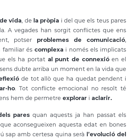
 de vida
, de
la pròpia
i del que els teus pares
la. A vegades han sorgit conflictes que ens
ent, potser
problemes de comunicació
,
a familiar és
complexa
i només els implicats
ue els ha portat
al punt de connexió
en el
sens dubte arriba un moment en la vida que
eflexió
de tot allò que ha quedat pendent i
ar-ho
. Tot conflicte emocional no resolt té
ens hem de permetre
explorar
i
aclarir.
els pares
quan aquests ja han passat els
ls que aconsegueixen aquesta edat en bones
gú sap amb certesa quina serà
l’evolució del