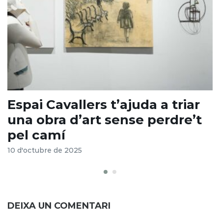
Espai Cavallers t’ajuda a triar
A
una obra d’art sense perdre’t
g
pel camí
1
10 d'octubre de 2025
DEIXA UN COMENTARI