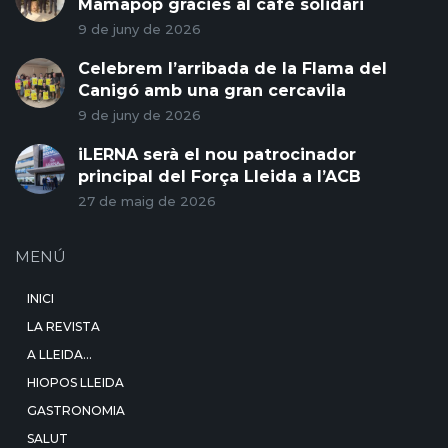
Mamapop gràcies al cafè solidari
9 de juny de 2026
Celebrem l’arribada de la Flama del
Canigó amb una gran cercavila
9 de juny de 2026
iLERNA serà el nou patrocinador
principal del Força Lleida a l’ACB
27 de maig de 2026
MENÚ
INICI
LA REVISTA
A LLEIDA…
HIOPOS LLEIDA
GASTRONOMIA
SALUT