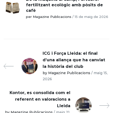
fertilitzant ecològic amb pòsits de
cafè
per Magazine Publicacions
/
15 de maig de 2026
ICG i Força Lleida: el final
d’una aliança que ha canviat
la història del club
by Magazine Publicacions
/ maig 15,
2026
Kontor, es consolida com el
referent en valoracions a
Lleida
by Magazine Publicacions
/ maig 21,