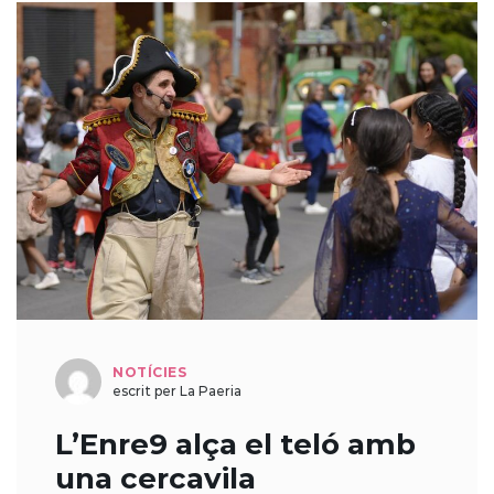
NOTÍCIES
escrit per La Paeria
L’Enre9 alça el teló amb
una cercavila