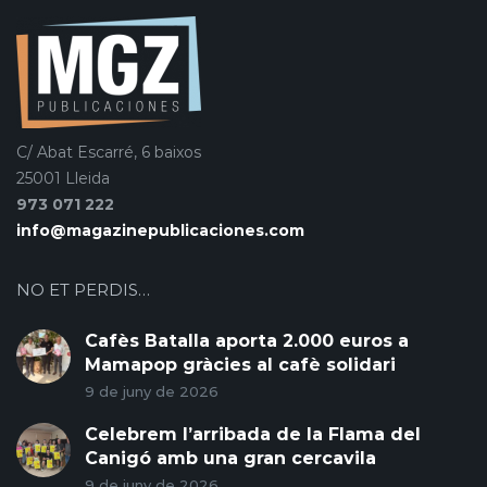
C/ Abat Escarré, 6 baixos
25001 Lleida
973 071 222
info@magazinepublicaciones.com
NO ET PERDIS…
Cafès Batalla aporta 2.000 euros a
Mamapop gràcies al cafè solidari
9 de juny de 2026
Celebrem l’arribada de la Flama del
Canigó amb una gran cercavila
9 de juny de 2026