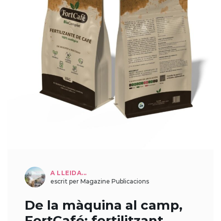
A LLEIDA...
escrit per Magazine Publicacions
De la màquina al camp,
FortCafé: fertilitzant