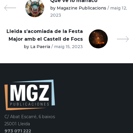
Que ve lo marraco
by Magazine Publicacions
/ maig 12,
2023
Lleida s’acomiada de la Festa
Major amb el Castell de Focs
by La Paeria
/ maig 15, 2023
C/ Abat Escarré, 6 baixos
25001 Lleida
973 071 222