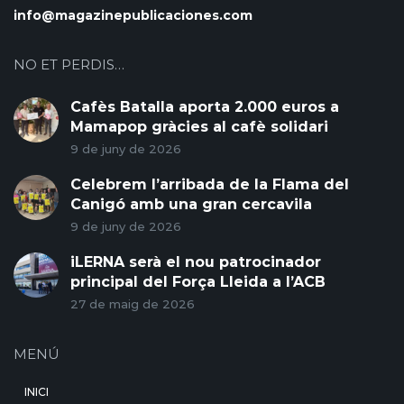
info@magazinepublicaciones.com
NO ET PERDIS…
Cafès Batalla aporta 2.000 euros a
Mamapop gràcies al cafè solidari
9 de juny de 2026
Celebrem l’arribada de la Flama del
Canigó amb una gran cercavila
9 de juny de 2026
iLERNA serà el nou patrocinador
principal del Força Lleida a l’ACB
27 de maig de 2026
MENÚ
INICI