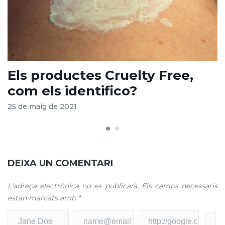
Els productes Cruelty Free,
O
com els identifico?
16
25 de maig de 2021
DEIXA UN COMENTARI
L'adreça electrònica no es publicarà.
Els camps necessaris
estan marcats amb
*