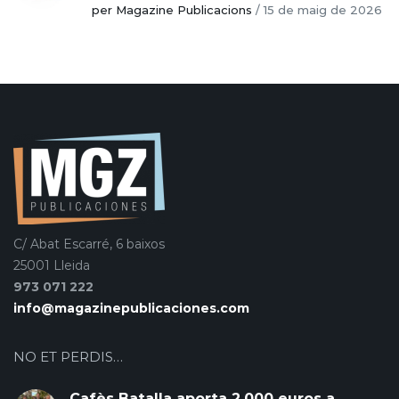
per Magazine Publicacions
/
15 de maig de 2026
C/ Abat Escarré, 6 baixos
25001 Lleida
973 071 222
info@magazinepublicaciones.com
NO ET PERDIS…
Cafès Batalla aporta 2.000 euros a