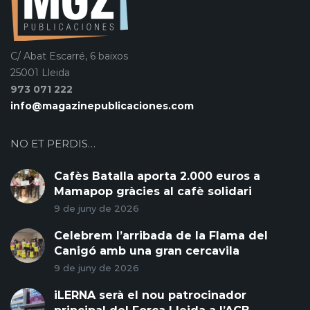
C/ Abat Escarré, 6 baixos
25001 Lleida
973 071 222
info@magazinepublicaciones.com
NO ET PERDIS…
Cafès Batalla aporta 2.000 euros a
Mamapop gràcies al cafè solidari
9 de juny de 2026
Celebrem l’arribada de la Flama del
Canigó amb una gran cercavila
9 de juny de 2026
iLERNA serà el nou patrocinador