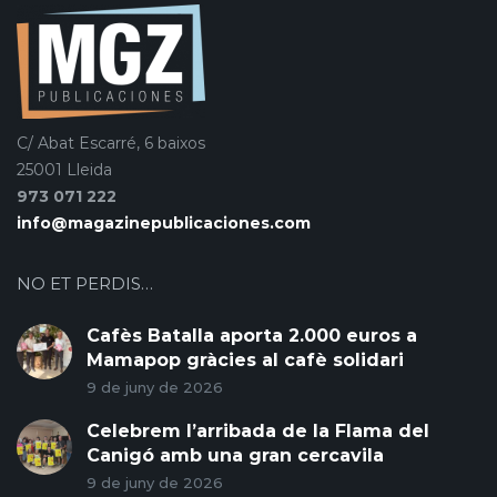
C/ Abat Escarré, 6 baixos
25001 Lleida
973 071 222
info@magazinepublicaciones.com
NO ET PERDIS…
Cafès Batalla aporta 2.000 euros a
Mamapop gràcies al cafè solidari
9 de juny de 2026
Celebrem l’arribada de la Flama del
Canigó amb una gran cercavila
9 de juny de 2026