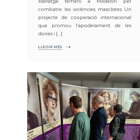
lideratge femení a Medellín per
combatre les violències masclistes Un
projecte de cooperació internacional
que promou l’apoderament de les
dones i […]
LLEGIR MÉS