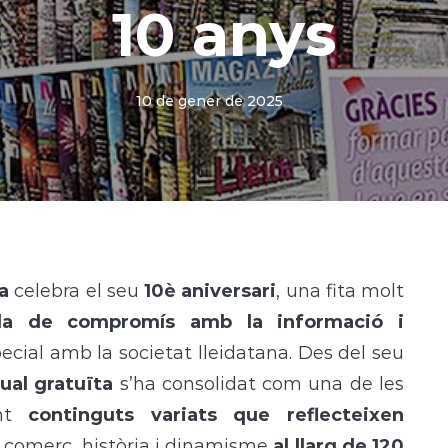
10 anys
10 de gener de 2025
a
celebra el seu
10è aniversari
, una fita molt
a de compromís amb la informació i
cial amb la societat lleidatana. Des del seu
ual gratuïta
s’ha consolidat com una de les
int
continguts variats que reflecteixen
, comerç, història i dinamisme
al llarg de 120