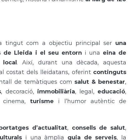
 tingut com a objectiu principal ser
una
 de Lleida i el seu entorn
i una
eina de
 local
. Així, durant una dècada, aquesta
l costat dels lleidatans, oferint
continguts
ntall de temàtiques com
salut & benestar
,
s
, decoració,
immobiliària
, legal,
educació
,
, cinema,
turisme
i l’humor autèntic de
portatges d’actualitat
,
consells de salut
,
ulturals
i una àmplia
guia de serveis
, la