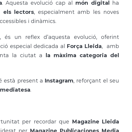
a
. Aquesta evolució cap al
món digital
ha
 els lectors
, especialment amb les noves
cessibles i dinàmics.
, és un reflex d’aquesta evolució, oferint
ció especial dedicada al
Força Lleida
,
amb
enta la ciutat a
la màxima categoria del
 està present a
Instagram
, reforçant el seu
 immediatesa
.
rtunitat per recordar que
Magazine Lleida
liderat per
Magazine Publicaciones Media