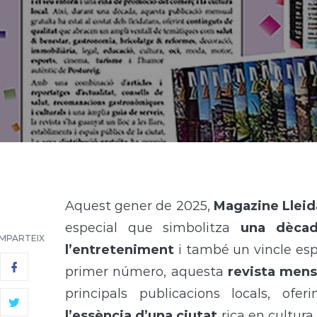
A
quest gener de 2025,
Magazine Lleid
especial que simbolitza
una dècad
MPARTEIX
l’entreteniment
i també un vincle espe
primer número, aquesta
revista mens
principals publicacions locals, ofer
l’essència d’una ciutat
rica en cultura