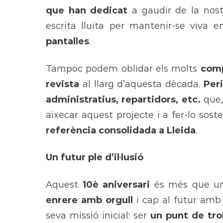
que han dedicat
a gaudir de la nos
escrita lluita per mantenir-se viva 
pantalles
.
Tampoc podem oblidar els molts
com
revista
al llarg d’aquesta dècada.
Peri
administratius, repartidors, etc.
que,
aixecar aquest projecte i a fer-lo sos
referència consolidada a Lleida
.
Un futur ple d’il·lusió
Aquest
10è aniversari
és més que una
enrere amb orgull
i cap al futur amb i
seva missió inicial: ser
un punt de tro