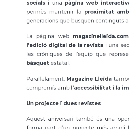
socials
i una
pàgina web interactiv
permès mantenir la
proximitat amb
generacions que busquen continguts ac
La pàgina web
magazinelleida.com
l’edició digital de la revista
i una sec
les cròniques de l’equip que repres
bàsquet
estatal.
Paral·lelament,
Magazine Lleida
també
compromís amb
l’accessibilitat i la
Un projecte i dues revistes
Aquest aniversari també és una opo
forma part d’un projecte més ampli 