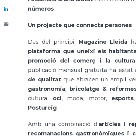
números
.
Un projecte que connecta persones
Des del principi,
Magazine Lleida
ha
plataforma que uneixi els habitants
promoció del comerç i la cultura
publicació mensual gratuïta ha estat a
de qualitat
que abracen un ampli ve
gastronomia
,
bricolatge & reforme
cultura,
oci
, moda, motor,
esports
Postureig
.
Amb una combinació d’
articles
i re
recomanacions gastronòmiques
i c