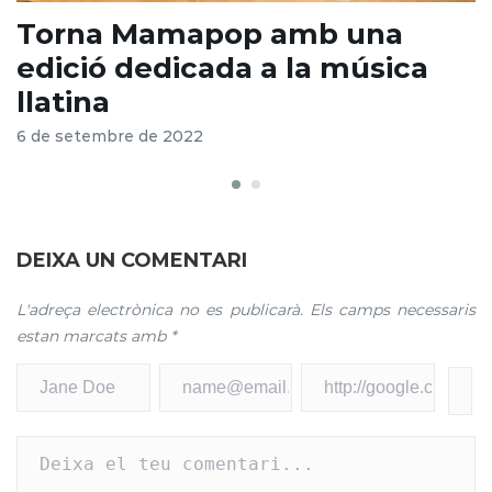
Torna Mamapop amb una
A
edició dedicada a la música
llatina
5
6 de setembre de 2022
DEIXA UN COMENTARI
L'adreça electrònica no es publicarà.
Els camps necessaris
estan marcats amb
*