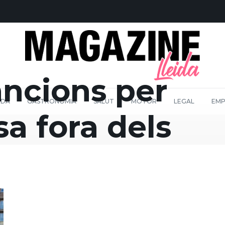
ancions per
IDA
GASTRONOMIA
SALUT
MOTOR
LEGAL
EMP
sa fora dels
s