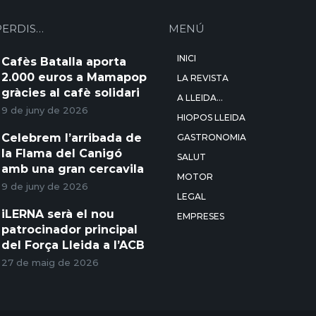
PERDIS…
MENÚ
INICI
Cafès Batalla aporta
2.000 euros a Mamapop
LA REVISTA
gràcies al cafè solidari
A LLEIDA…
9 de juny de 2026
HIOPOS LLEIDA
Celebrem l’arribada de
GASTRONOMIA
la Flama del Canigó
SALUT
amb una gran cercavila
MOTOR
9 de juny de 2026
LEGAL
iLERNA serà el nou
EMPRESES
patrocinador principal
del Força Lleida a l’ACB
27 de maig de 2026