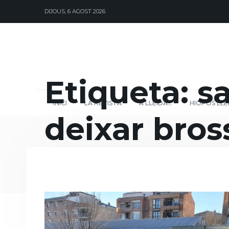
DIJOUS, 6 AGOST 2026
Etiqueta:
s
INICI
LA REVISTA
A LLEIDA…
HIOPOS LLE
deixar bros
contenidor