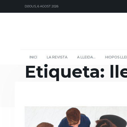
DIJOUS, 6 AGOST 2026
INICI
LA REVISTA
A LLEIDA…
HIOPOS LLE
Etiqueta:
ll