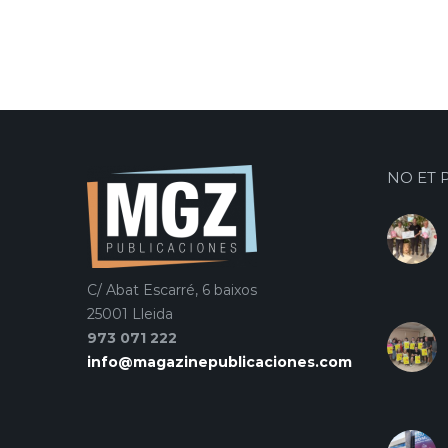
NO ET 
C/ Abat Escarré, 6 baixos
25001 Lleida
973 071 222
info@magazinepublicaciones.com