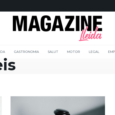
IDA
GASTRONOMIA
SALUT
MOTOR
LEGAL
EMP
eis