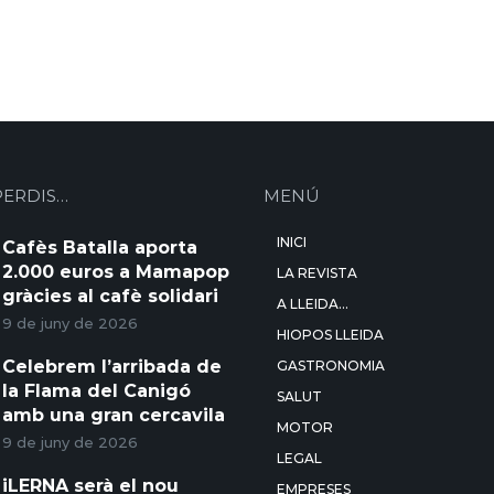
PERDIS…
MENÚ
INICI
Cafès Batalla aporta
2.000 euros a Mamapop
LA REVISTA
gràcies al cafè solidari
A LLEIDA…
9 de juny de 2026
HIOPOS LLEIDA
Celebrem l’arribada de
GASTRONOMIA
la Flama del Canigó
SALUT
amb una gran cercavila
MOTOR
9 de juny de 2026
LEGAL
iLERNA serà el nou
EMPRESES