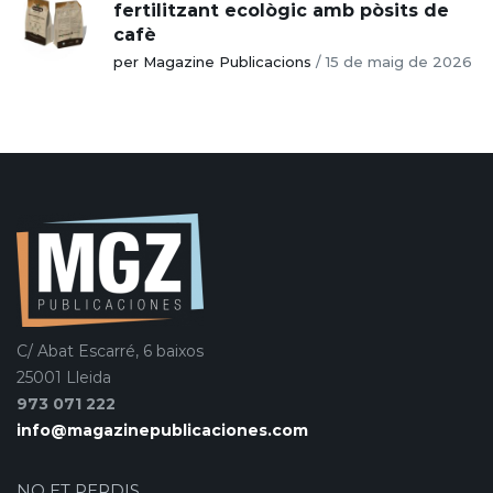
fertilitzant ecològic amb pòsits de
cafè
per Magazine Publicacions
/
15 de maig de 2026
C/ Abat Escarré, 6 baixos
25001 Lleida
973 071 222
info@magazinepublicaciones.com
NO ET PERDIS…