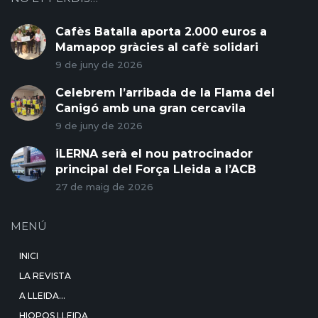
Cafès Batalla aporta 2.000 euros a
Mamapop gràcies al cafè solidari
9 de juny de 2026
Celebrem l’arribada de la Flama del
Canigó amb una gran cercavila
9 de juny de 2026
iLERNA serà el nou patrocinador
principal del Força Lleida a l’ACB
27 de maig de 2026
MENÚ
INICI
LA REVISTA
A LLEIDA…
HIOPOS LLEIDA