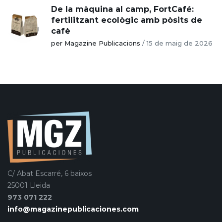
De la màquina al camp, FortCafé:
fertilitzant ecològic amb pòsits de
cafè
per Magazine Publicacions
/
15 de maig de 2026
C/ Abat Escarré, 6 baixos
25001 Lleida
973 071 222
info@magazinepublicaciones.com