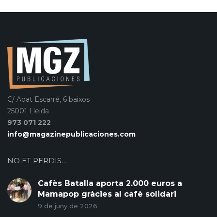
C/ Abat Escarré, 6 baixos
25001 Lleida
973 071 222
info@magazinepublicaciones.com
NO ET PERDIS…
Cafès Batalla aporta 2.000 euros a
Mamapop gràcies al cafè solidari
9 de juny de 2026