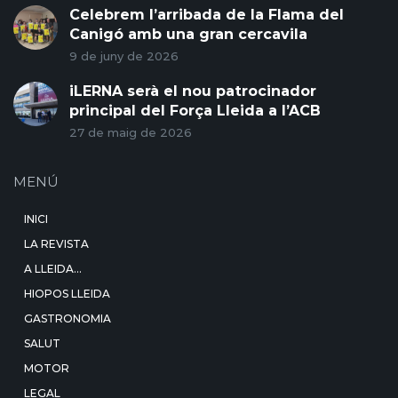
Celebrem l’arribada de la Flama del
Canigó amb una gran cercavila
9 de juny de 2026
iLERNA serà el nou patrocinador
principal del Força Lleida a l’ACB
27 de maig de 2026
MENÚ
INICI
LA REVISTA
A LLEIDA…
HIOPOS LLEIDA
GASTRONOMIA
SALUT
MOTOR
LEGAL