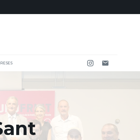
RESES
Sant