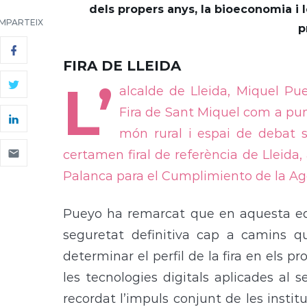
dels propers anys, la bioeconomia i l
MPARTEIX
p
FIRA DE LLEIDA
L’
alcalde de Lleida, Miquel Pu
Fira de Sant Miquel com a punt
món rural i espai de debat s
certamen firal de referència de Lleida,
Palanca para el Cumplimiento de la Ag
Pueyo ha remarcat que en aquesta ed
seguretat definitiva cap a camins 
determinar el perfil de la fira en els p
les tecnologies digitals aplicades al s
recordat l’impuls conjunt de les instit