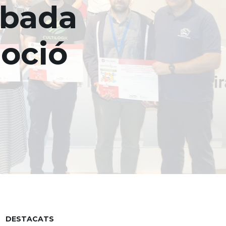
obada
moció
DESTACATS