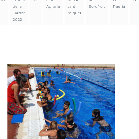
de la
Agrària
sant
Eurofruit
Paeria
Tardor
miquel
2022