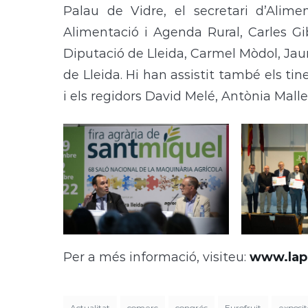
Palau de Vidre, el secretari d’Alime
Alimentació i Agenda Rural, Carles G
Diputació de Lleida, Carmel Mòdol, Ja
de Lleida. Hi han assistit també els ti
i els regidors David Melé, Antònia Maller
Per a més informació, visiteu:
www.lapa
Actualitat
comerç
congrés
Eurofruit
exposit