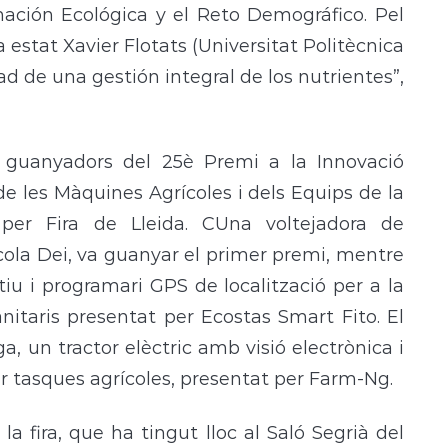
rmación Ecológica y el Reto Demográfico. Pel
a estat Xavier Flotats (Universitat Politècnica
ad de una gestión integral de los nutrientes”,
s guanyadors del 25è Premi a la Innovació
de les Màquines Agrícoles i dels Equips de la
 per Fira de Lleida. CUna voltejadora de
cola Dei, va guanyar el primer premi, mentre
iu i programari GPS de localització per a la
sanitaris presentat per Ecostas Smart Fito. El
a, un tractor elèctric amb visió electrònica i
litar tasques agrícoles, presentat per Farm-Ng.
la fira, que ha tingut lloc al Saló Segrià del