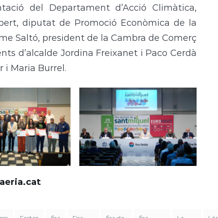
ntació del Departament d’Acció Climàtica,
ibert, diputat de Promoció Econòmica de la
ume Saltó, president de la Cambra de Comerç
nents d’alcalde Jordina Freixanet i Paco Cerdà
 i Maria Burrel.
eria.cat
ors
Festes
fira
Fira
fira de
fira
La
Lér