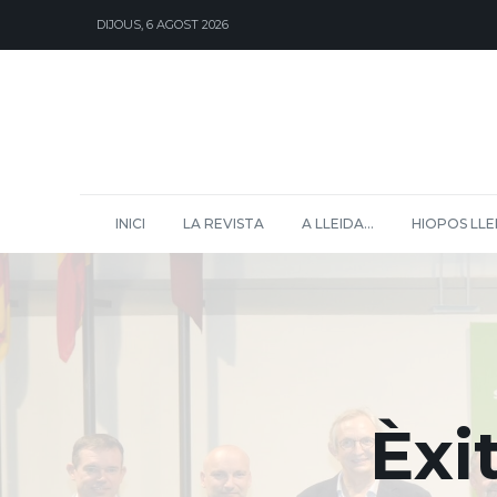
DIJOUS, 6 AGOST 2026
INICI
LA REVISTA
A LLEIDA…
HIOPOS LLE
Èxi