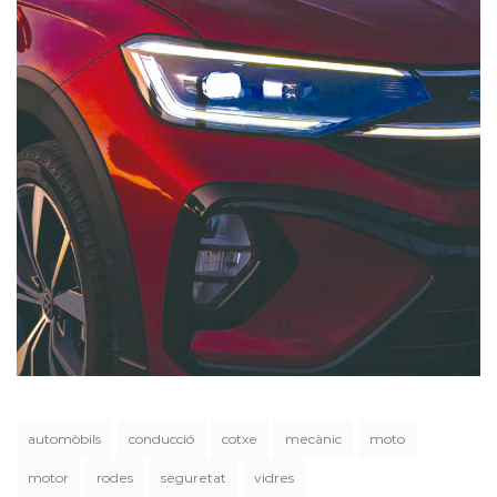
automòbils
conducció
cotxe
mecànic
moto
motor
rodes
seguretat
vidres