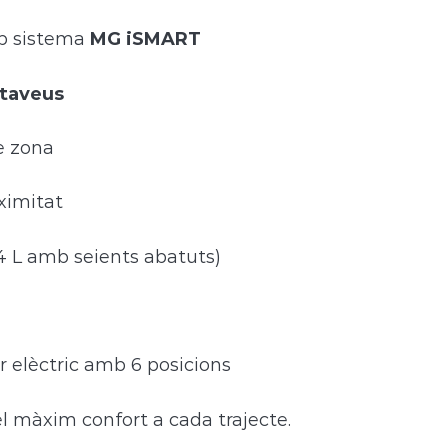
b sistema
MG iSMART
ltaveus
e zona
ximitat
84 L amb seients abatuts)
r elèctric amb 6 posicions
el màxim confort a cada trajecte.