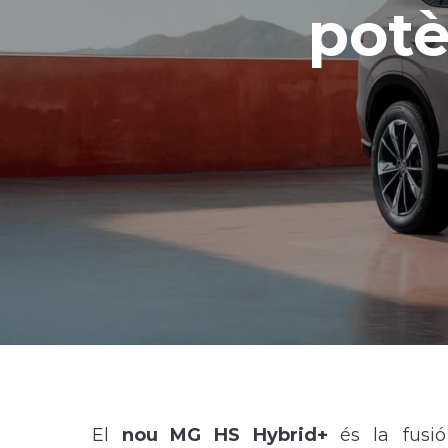
potè
El
nou MG HS Hybrid+
és la fusió