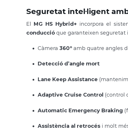
Seguretat intel·ligent am
El
MG HS Hybrid+
incorpora el sist
conducció
que garanteixen seguretat i t
Càmera
360º
amb quatre angles de
Detecció d’angle mort
Lane Keep Assistance
(mantenime
Adaptive Cruise Control
(control 
Automatic Emergency Braking
(
Assistència al retrocés
i molt mé