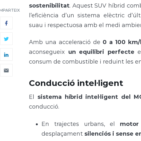
sostenibilitat
. Aquest SUV híbrid com
MPARTEIX
l’eficiència d’un sistema elèctric d’ú
suau i respectuosa amb el medi ambie
Amb una acceleració de
0 a 100 km/
aconsegueix
un equilibri perfecte
e
consum de combustible i reduint les em
Conducció intel·ligent
El
sistema híbrid intel·ligent del 
conducció.
En trajectes urbans, el
motor 
desplaçament
silenciós i sense 