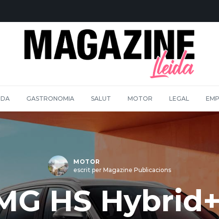
IDA
GASTRONOMIA
SALUT
MOTOR
LEGAL
EMP
MOTOR
escrit per Magazine Publicacions
MG HS Hybrid+