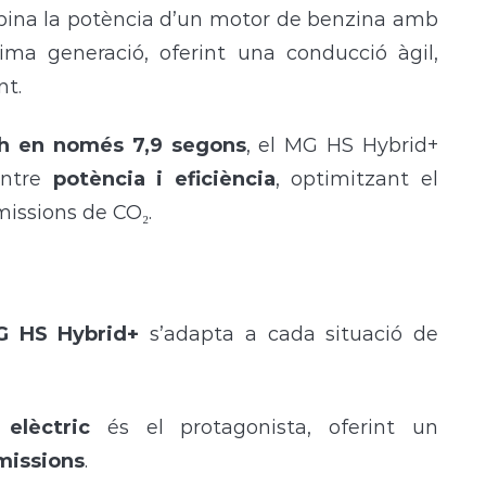
bina la potència d’un motor de benzina amb
ltima generació, oferint una conducció àgil,
nt.
h en només 7,9 segons
, el MG HS Hybrid+
ntre
potència i eficiència
, optimitzant el
issions de CO₂.
MG HS Hybrid+
s’adapta a cada situació de
elèctric
és el protagonista, oferint un
emissions
.