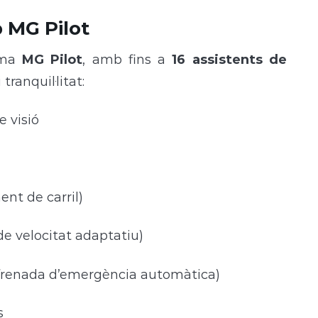
b MG Pilot
ema
MG Pilot
, amb fins a
16 assistents de
ranquil·litat:
 visió
nt de carril)
de velocitat adaptatiu)
frenada d’emergència automàtica)
s