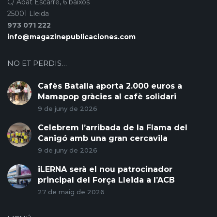
C/ Abat Escarré, 6 baixos
25001 Lleida
973 071 222
info@magazinepublicaciones.com
NO ET PERDIS…
Cafès Batalla aporta 2.000 euros a
Mamapop gràcies al cafè solidari
9 de juny de 2026
Celebrem l’arribada de la Flama del
Canigó amb una gran cercavila
9 de juny de 2026
iLERNA serà el nou patrocinador
principal del Força Lleida a l’ACB
27 de maig de 2026