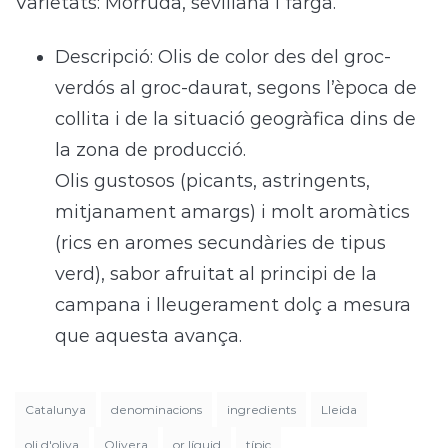
Varietats: Morruda, sevillana i farga.
Descripció: Olis de color des del groc-
verdós al groc-daurat, segons l’època de
collita i de la situació geogràfica dins de
la zona de producció.
Olis gustosos (picants, astringents,
mitjanament amargs) i molt aromàtics
(rics en aromes secundàries de tipus
verd), sabor afruitat al principi de la
campana i lleugerament dolç a mesura
que aquesta avança.
Catalunya
denominacions
ingredients
Lleida
oli d'oliva
Olivera
or líquid
típic