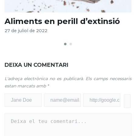
Aliments en perill d’extinsió
C
27 de juliol de 2022
2
DEIXA UN COMENTARI
L'adreça electrònica no es publicarà.
Els camps necessaris
estan marcats amb
*