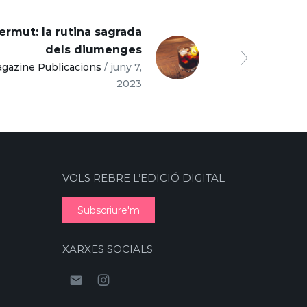
vermut: la rutina sagrada
dels diumenges
gazine Publicacions
/ juny 7,
2023
VOLS REBRE L’EDICIÓ DIGITAL
Subscriure'm
XARXES SOCIALS