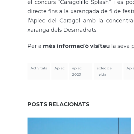
el concurs “Caragolillo Splash” i es 
directe fins a la xarangada de fi de fes
l’Aplec del Caragol amb la concentra
xaranga dels Desmadrats.
Per a
més informació visiteu
la seva 
Activitats
Aplec
aplec
aplec de
Apl
2023
lleida
POSTS RELACIONATS