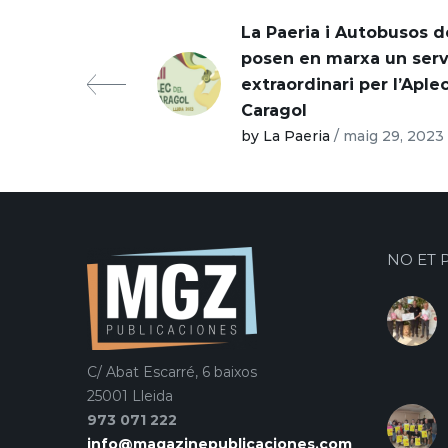
La Paeria i Autobusos d
posen en marxa un serv
extraordinari per l’Aple
Caragol
by La Paeria
/ maig 29, 2023
NO ET 
C/ Abat Escarré, 6 baixos
25001 Lleida
973 071 222
info@magazinepublicaciones.com