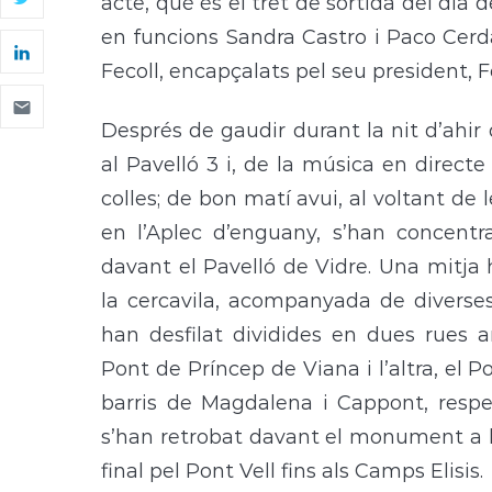
acte, què és el tret de sortida del dia 
en funcions Sandra Castro i Paco Cerd
Fecoll, encapçalats pel seu president, F
Després de gaudir durant la nit d’ahir
al Pavelló 3 i, de la música en directe
colles; de bon matí avui, al voltant de l
en l’Aplec d’enguany, s’han concentra
davant el Pavelló de Vidre. Una mitja
la cercavila, acompanyada de diverses
han desfilat dividides en dues rues a
Pont de Príncep de Viana i l’altra, el P
barris de Magdalena i Cappont, respec
s’han retrobat davant el monument a l’I
final pel Pont Vell fins als Camps Elisis.