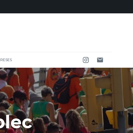
RESES
plec