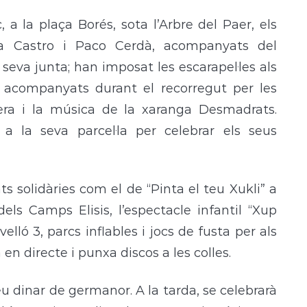
, a la plaça Borés, sota l’Arbre del Paer, els
ra Castro i Paco Cerdà, acompanyats del
seva junta; han imposat les escarapel·les als
 acompanyats durant el recorregut per les
era i la música de la xaranga Desmadrats.
a la seva parcel·la per celebrar els seus
ts solidàries com el de “Pinta el teu Xukli” a
dels Camps Elisis, l’espectacle infantil “Xup
lló 3, parcs inflables i jocs de fusta per als
n directe i punxa discos a les colles.
seu dinar de germanor. A la tarda, se celebrarà