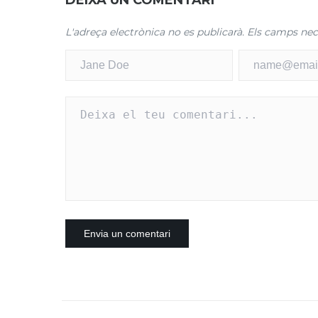
DEIXA UN COMENTARI
L'adreça electrònica no es publicarà.
Els camps nec