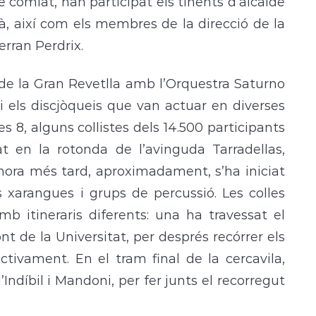
de comiat, han participat els tinents d’alcalde
à, així com els membres de la direcció de la
erran Perdrix.
 de la Gran Revetlla amb l’Orquestra Saturno
 i els discjòqueis que van actuar en diverses
es 8, alguns collistes dels 14.500 participants
t en la rotonda de l’avinguda Tarradellas,
 hora més tard, aproximadament, s’ha iniciat
 xarangues i grups de percussió. Les colles
mb itineraris diferents: una ha travessat el
ont de la Universitat, per després recórrer els
tivament. En el tram final de la cercavila,
ndíbil i Mandoni, per fer junts el recorregut