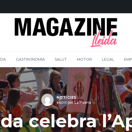
IDA
GASTRONOMIA
SALUT
MOTOR
LEGAL
EMP
NOTÍCIES
escrit per La Paeria
ida celebra l’A