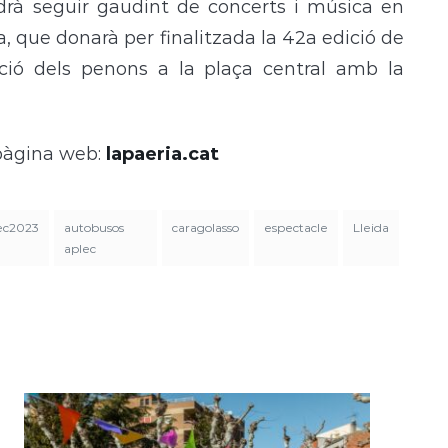
podrà seguir gaudint de concerts i música en
ta, que donarà per finalitzada la 42a edició de
ció dels penons a la plaça central amb la
pàgina web:
lapaeria.cat
ec2023
autobusos
caragolasso
espectacle
Lleida
aplec