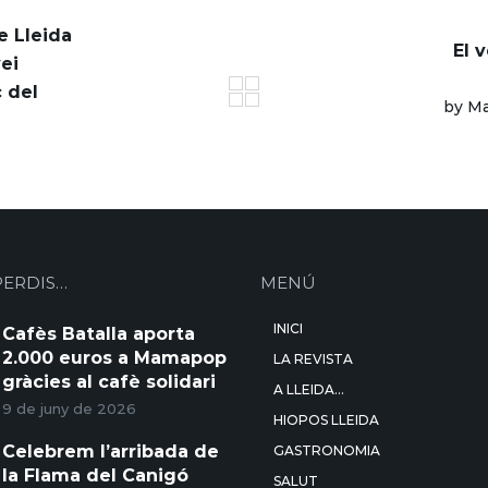
e Lleida
El 
ei
c del
by Ma
PERDIS…
MENÚ
INICI
Cafès Batalla aporta
2.000 euros a Mamapop
LA REVISTA
gràcies al cafè solidari
A LLEIDA…
9 de juny de 2026
HIOPOS LLEIDA
Celebrem l’arribada de
GASTRONOMIA
la Flama del Canigó
SALUT