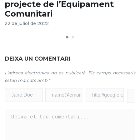
projecte de l’Equipament
p
Comunitari
p
22 de juliol de 2022
5
DEIXA UN COMENTARI
L'adreça electrònica no es publicarà.
Els camps necessaris
estan marcats amb
*