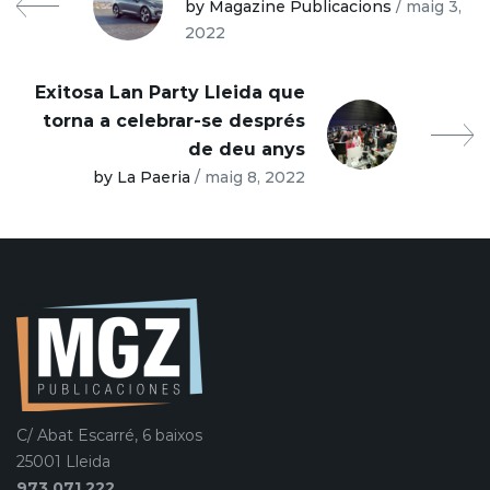
by Magazine Publicacions
/ maig 3,
2022
Exitosa Lan Party Lleida que
torna a celebrar-se després
de deu anys
by La Paeria
/ maig 8, 2022
C/ Abat Escarré, 6 baixos
25001 Lleida
973 071 222