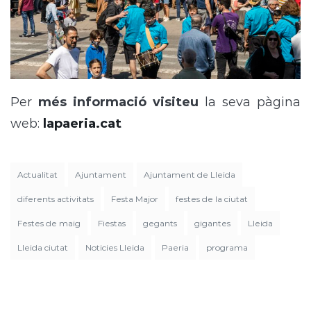
Per
més informació visiteu
la seva pàgina
web:
lapaeria.cat
Actualitat
Ajuntament
Ajuntament de Lleida
diferents activitats
Festa Major
festes de la ciutat
Festes de maig
Fiestas
gegants
gigantes
Lleida
Lleida ciutat
Noticies Lleida
Paeria
programa