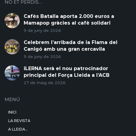
NO ET PERDIS…
Cafès Batalla aporta 2.000 euros a
Mamapop gràcies al cafè solidari
9 de juny de 2026
Celebrem l’arribada de la Flama del
Canigó amb una gran cercavila
9 de juny de 2026
iLERNA serà el nou patrocinador
principal del Força Lleida a l’ACB
27 de maig de 2026
MENÚ
INICI
LA REVISTA
A LLEIDA…