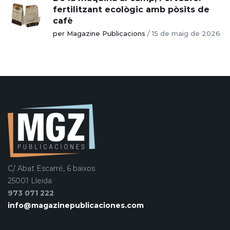
fertilitzant ecològic amb pòsits de
cafè
per Magazine Publicacions
/
15 de maig de 2026
C/ Abat Escarré, 6 baixos
25001 Lleida
973 071 222
info@magazinepublicaciones.com