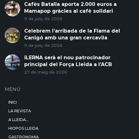
Cafès Batalla aporta 2.000 euros a
Mamapop gràcies al cafè solidari
9 de juny de 2026
Celebrem l’arribada de la Flama del
Canigó amb una gran cercavila
9 de juny de 2026
iLERNA serà el nou patrocinador
principal del Força Lleida a l’ACB
27 de maig de 2026
MENÚ
INICI
LA REVISTA
A LLEIDA…
HIOPOS LLEIDA
GASTRONOMIA