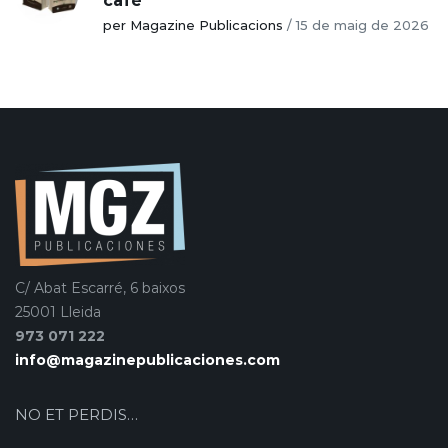
cafè
per Magazine Publicacions
/
15 de maig de 2026
C/ Abat Escarré, 6 baixos
25001 Lleida
973 071 222
info@magazinepublicaciones.com
NO ET PERDIS…