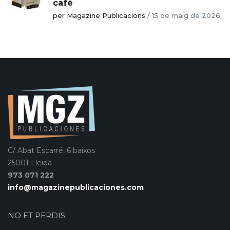
cafè
per Magazine Publicacions
/
15 de maig de 2026
C/ Abat Escarré, 6 baixos
25001 Lleida
973 071 222
info@magazinepublicaciones.com
NO ET PERDIS…