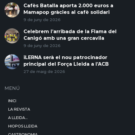
Cafès Batalla aporta 2.000 euros a
Mamapop gràcies al cafè solidari
9 de juny de 2026
Celebrem l’arribada de la Flama del
Canigó amb una gran cercavila
9 de juny de 2026
iLERNA serà el nou patrocinador
principal del Força Lleida a l’ACB
27 de maig de 2026
MENÚ
INICI
LA REVISTA
A LLEIDA…
HIOPOS LLEIDA
GASTRONOMIA