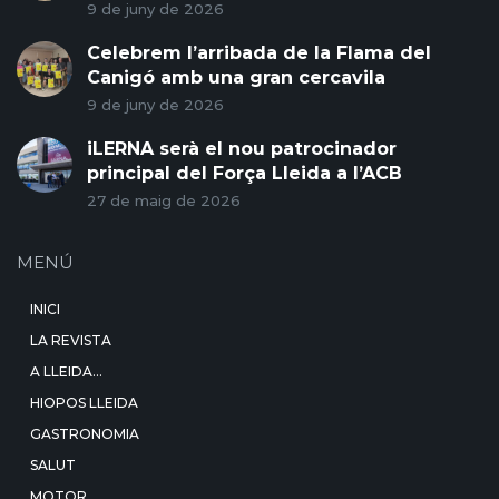
9 de juny de 2026
Celebrem l’arribada de la Flama del
Canigó amb una gran cercavila
9 de juny de 2026
iLERNA serà el nou patrocinador
principal del Força Lleida a l’ACB
27 de maig de 2026
MENÚ
INICI
LA REVISTA
A LLEIDA…
HIOPOS LLEIDA
GASTRONOMIA
SALUT
MOTOR