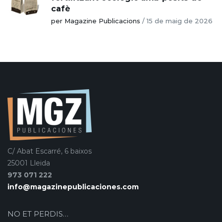
cafè
per Magazine Publicacions
/
15 de maig de 2026
C/ Abat Escarré, 6 baixos
25001 Lleida
973 071 222
info@magazinepublicaciones.com
NO ET PERDIS…