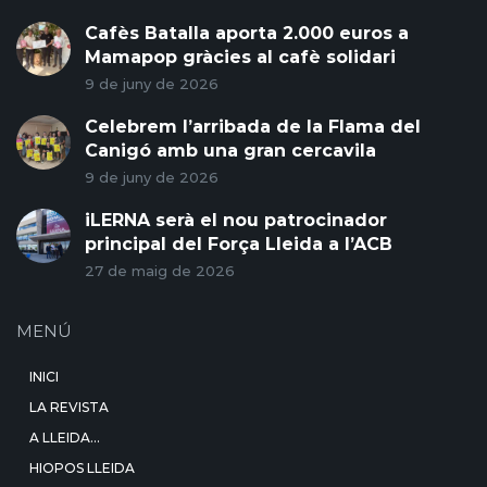
Cafès Batalla aporta 2.000 euros a
Mamapop gràcies al cafè solidari
9 de juny de 2026
Celebrem l’arribada de la Flama del
Canigó amb una gran cercavila
9 de juny de 2026
iLERNA serà el nou patrocinador
principal del Força Lleida a l’ACB
27 de maig de 2026
MENÚ
INICI
LA REVISTA
A LLEIDA…
HIOPOS LLEIDA